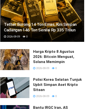
Tether Borong 14 Ton Emas, Kini Simpan
Cadangan 146 Ton Senilai Rp 335 Triliun
2026-08-09
0
Harga Kripto 8 Agustus
2026: Bitcoin Menguat,
Solana Memimpin
2026-08-09
0
Polisi Korea Selatan Tunjuk
Upbit Simpan Aset Kripto
Sitaan
2026-08-09
0
Bantu IRGC Iran, AS