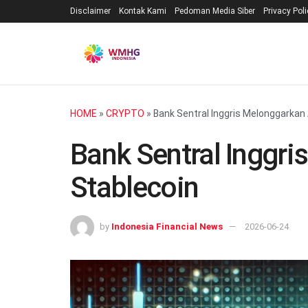
Disclaimer
Kontak Kami
Pedoman Media Siber
Privacy Pol
HOME
»
CRYPTO
»
Bank Sentral Inggris Melonggarkan
Bank Sentral Inggr
Stablecoin
by
Indonesia Financial News
2026-06-24