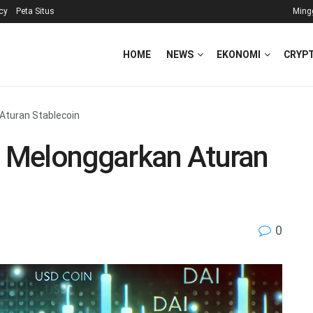
icy
Peta Situs
Ming
HOME
NEWS
EKONOMI
CRYP
 Aturan Stablecoin
is Melonggarkan Aturan
0