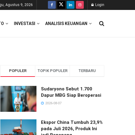
gu, Agustus 9, 2026
Login
TO
INVESTASI
ANALISIS KEUANGAN
POPULER
TOPIK POPULER
TERBARU
Sudaryono Sebut 1.700
Dapur MBG Siap Beroperasi
2026-08-07
Ekspor China Tumbuh 23,9%
pada Juli 2026, Produk Ini
jadi Penopang