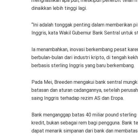
menghasilkan apa pun, meskipun penerbit telah m
dinaikkan lebih tinggi lagi.
“Ini adalah tonggak penting dalam memberikan pil
Inggris, kata Wakil Gubernur Bank Sentral untuk s
Ia menambahkan, inovasi berkembang pesat karen
berbulan-bulan dari industri kripto, di tengah 
berbasis sterling Inggris yang baru berkembang.
Pada Mei, Breeden mengakui bank sentral mungkin
batasan dan aturan cadangannya, setelah perusa
saing Inggris terhadap rezim AS dan Eropa.
Bank menganggap batas 40 miliar pound sterling
kredit, bukan sebagai rem bagi pengguna. Bank te
dapat menarik simpanan dari bank dan membatasi