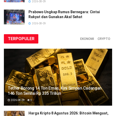
2026-08-09
Prabowo Ungkap Rumus Bernegara: Cintai
Rakyat dan Gunakan Akal Sehat
2026-08-09
TERPOPULER
EKONOMI
CRYPTO
Tether Borong 14 Ton Emas, Kini Simpan Cadangan
146 Ton Senilai Rp 335 Triliun
2026-08-09
0
Harga Kripto 8 Agustus 2026: Bitcoin Menguat,