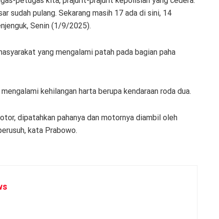
as-petugas kita, prajurit-prajurit kepolisian yang cedera.
ar sudah pulang. Sekarang masih 17 ada di sini, 14
njenguk, Senin (1/9/2025).
asyarakat yang mengalami patah pada bagian paha
 mengalami kehilangan harta berupa kendaraan roda dua.
otor, dipatahkan pahanya dan motornya diambil oleh
 perusuh, kata Prabowo.
ws