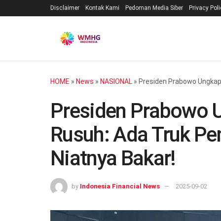
Disclaimer
Kontak Kami
Pedoman Media Siber
Privacy Pol
HOME
»
News
»
NASIONAL
»
Presiden Prabowo Ungkap 
Presiden Prabowo 
Rusuh: Ada Truk Pe
Niatnya Bakar!
by
Indonesia Financial News
2025-09-02