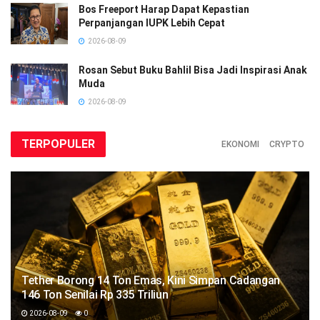
Bos Freeport Harap Dapat Kepastian
Perpanjangan IUPK Lebih Cepat
2026-08-09
Rosan Sebut Buku Bahlil Bisa Jadi Inspirasi Anak
Muda
2026-08-09
TERPOPULER
EKONOMI
CRYPTO
Tether Borong 14 Ton Emas, Kini Simpan Cadangan
146 Ton Senilai Rp 335 Triliun
2026-08-09
0