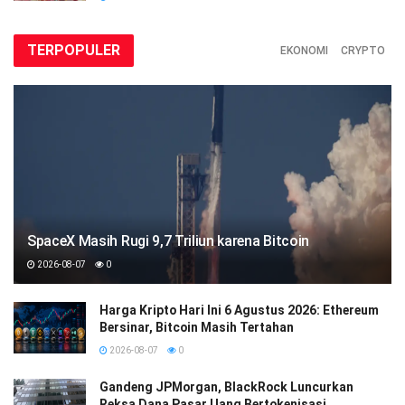
TERPOPULER
EKONOMI
CRYPTO
SpaceX Masih Rugi 9,7 Triliun karena Bitcoin
2026-08-07
0
Harga Kripto Hari Ini 6 Agustus 2026: Ethereum
Bersinar, Bitcoin Masih Tertahan
2026-08-07
0
Gandeng JPMorgan, BlackRock Luncurkan
Reksa Dana Pasar Uang Bertokenisasi