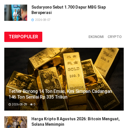
Sudaryono Sebut 1.700 Dapur MBG Siap
Beroperasi
2026-08-07
TERPOPULER
EKONOMI
CRYPTO
Tether Borong 14 Ton Emas, Kini Simpan Cadangan
146 Ton Senilai Rp 335 Triliun
2026-08-09
0
Harga Kripto 8 Agustus 2026: Bitcoin Menguat,
Solana Memimpin