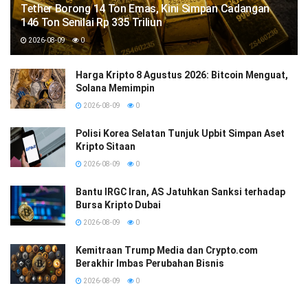
Tether Borong 14 Ton Emas, Kini Simpan Cadangan
146 Ton Senilai Rp 335 Triliun
2026-08-09
0
Harga Kripto 8 Agustus 2026: Bitcoin Menguat,
Solana Memimpin
2026-08-09
0
Polisi Korea Selatan Tunjuk Upbit Simpan Aset
Kripto Sitaan
2026-08-09
0
Bantu IRGC Iran, AS Jatuhkan Sanksi terhadap
Bursa Kripto Dubai
2026-08-09
0
Kemitraan Trump Media dan Crypto.com
Berakhir Imbas Perubahan Bisnis
2026-08-09
0