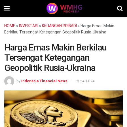
HOME
»
INVESTASI
»
KEUANGAN PRIBADI
»
Harga Emas Makin
Berkilau Tersengat Ketegangan Geopolitik Rusia-Ukraina
Harga Emas Makin Berkilau
Tersengat Ketegangan
Geopolitik Rusia-Ukraina
by
Indonesia Financial News
2024-11-24