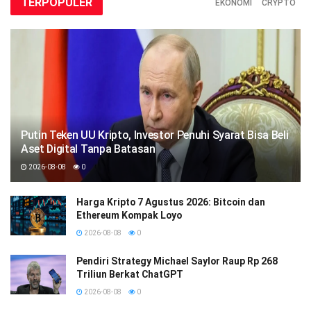
TERPOPULER
EKONOMI
CRYPTO
Putin Teken UU Kripto, Investor Penuhi Syarat Bisa Beli
Aset Digital Tanpa Batasan
2026-08-08
0
Harga Kripto 7 Agustus 2026: Bitcoin dan
Ethereum Kompak Loyo
2026-08-08
0
Pendiri Strategy Michael Saylor Raup Rp 268
Triliun Berkat ChatGPT
2026-08-08
0