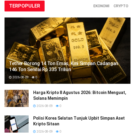
TERPOPULER
EKONOMI
CRYPTO
Tether Borong 14 Ton Emas, Kini Simpan Cadangan
146 Ton Senilai Rp 335 Triliun
2026-08-09
0
Harga Kripto 8 Agustus 2026: Bitcoin Menguat,
Solana Memimpin
2026-08-09
0
Polisi Korea Selatan Tunjuk Upbit Simpan Aset
Kripto Sitaan
2026-08-09
0