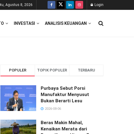
tu, Agustus 8, 2026
Login
TO
INVESTASI
ANALISIS KEUANGAN
POPULER
TOPIK POPULER
TERBARU
Purbaya Sebut Porsi
Manufaktur Menyusut
Bukan Berarti Lesu
2026-08-06
Beras Makin Mahal,
Kenaikan Merata dari