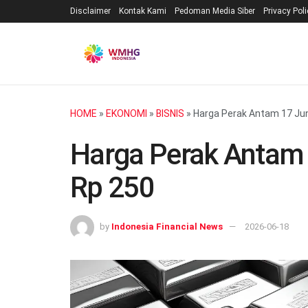
Disclaimer
Kontak Kami
Pedoman Media Siber
Privacy Pol
HOME
»
EKONOMI
»
BISNIS
»
Harga Perak Antam 17 Ju
Harga Perak Antam
Rp 250
by
Indonesia Financial News
2026-06-18