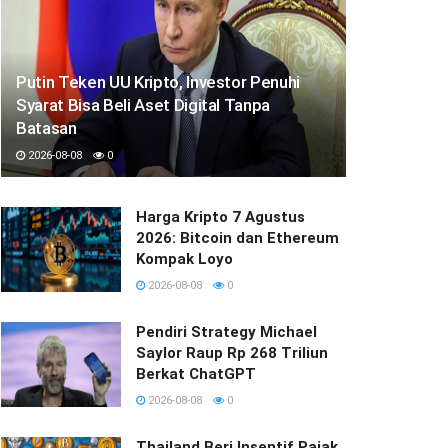
Putin Teken UU Kripto, Investor Penuhi
Syarat Bisa Beli Aset Digital Tanpa
Batasan
2026-08-08
0
Harga Kripto 7 Agustus
2026: Bitcoin dan Ethereum
Kompak Loyo
2026-08-08
0
Pendiri Strategy Michael
Saylor Raup Rp 268 Triliun
Berkat ChatGPT
2026-08-08
0
Thailand Beri Insentif Pajak