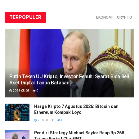
TERPOPULER
EKONOMI
CRYPTO
Putin Teken UU Kripto, Investor Penuhi Syarat Bisa Beli
Aset Digital Tanpa Batasan
2026-08-08
0
Harga Kripto 7 Agustus 2026: Bitcoin dan
Ethereum Kompak Loyo
2026-08-08
0
Pendiri Strategy Michael Saylor Raup Rp 268
Triliun Berkat ChatGPT