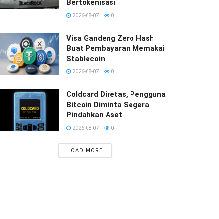
Bertokenisasi
2026-08-07
0
Visa Gandeng Zero Hash
Buat Pembayaran Memakai
Stablecoin
2026-08-07
0
Coldcard Diretas, Pengguna
Bitcoin Diminta Segera
Pindahkan Aset
2026-08-07
0
LOAD MORE