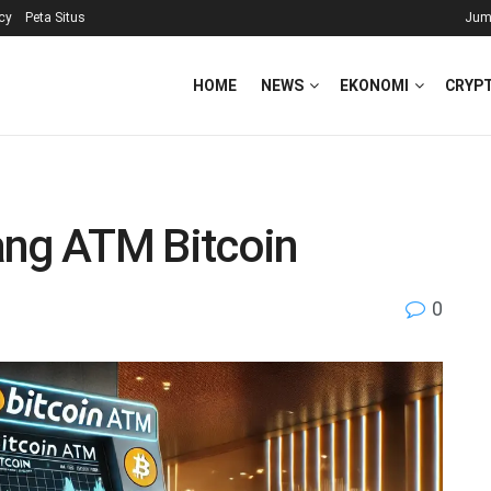
icy
Peta Situs
Jum
HOME
NEWS
EKONOMI
CRYP
ang ATM Bitcoin
0