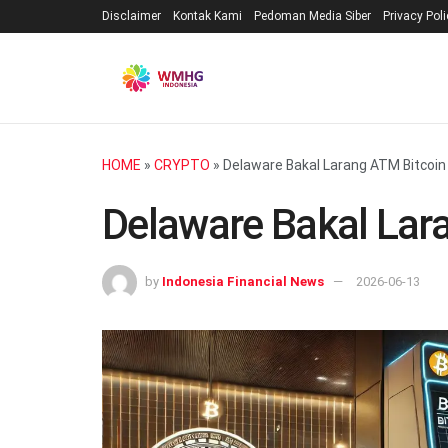
Disclaimer
Kontak Kami
Pedoman Media Siber
Privacy Pol
HOME
»
CRYPTO
»
Delaware Bakal Larang ATM Bitcoin
Delaware Bakal Lar
by
Indonesia Financial News
2026-06-13