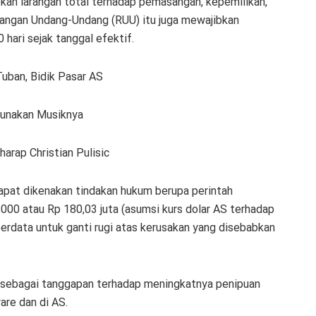
an larangan total terhadap pemasangan, kepemilikan,
ncangan Undang-Undang (RUU) itu juga mewajibkan
hari sejak tanggal efektif.
uban, Bidik Pasar AS
Gunakan Musiknya
arap Christian Pulisic
pat dikenakan tindakan hukum berupa perintah
000 atau Rp 180,03 juta (asumsi kurs dolar AS terhadap
n perdata untuk ganti rugi atas kerusakan yang disebabkan
i sebagai tanggapan terhadap meningkatnya penipuan
are dan di AS.