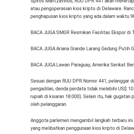
Spiros Mantzavinos, RUU DPR 441 akan menetapk
atau pengoperasian kios kripto di Delaware. Ra
penghapusan kios kripto yang ada dalam waktu 90 
BACA JUGA:SMGR Resmikan Fasilitas Ekspor di T
BACA JUGA:Ariana Grande Larang Gedung Putih 
BACA JUGA:Lawan Paraguay, Amerika Serikat Berh
Sesuai dengan RUU DPR Nomor 441, pelanggar da
pengadilan, denda perdata tidak melebihi US$ 10.
rupiah di kisaran 18.000). Selain itu, hak gugata
oleh pelanggaran.
Anggota parlemen mengambil langkah terbaru in
yang melibatkan penggunaan kios kripto di Delaw