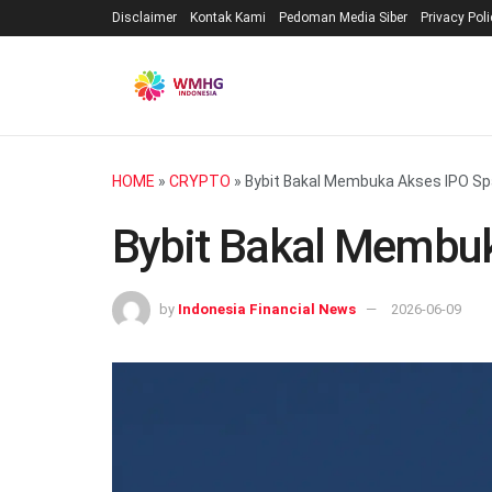
Disclaimer
Kontak Kami
Pedoman Media Siber
Privacy Pol
HOME
»
CRYPTO
»
Bybit Bakal Membuka Akses IPO S
Bybit Bakal Membu
by
Indonesia Financial News
2026-06-09