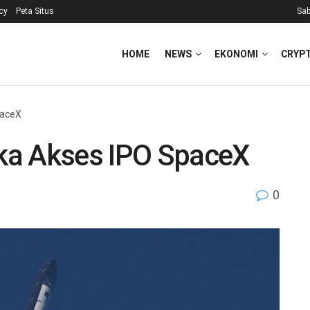
icy
Peta Situs
Sab
HOME
NEWS
EKONOMI
CRYP
paceX
ka Akses IPO SpaceX
0