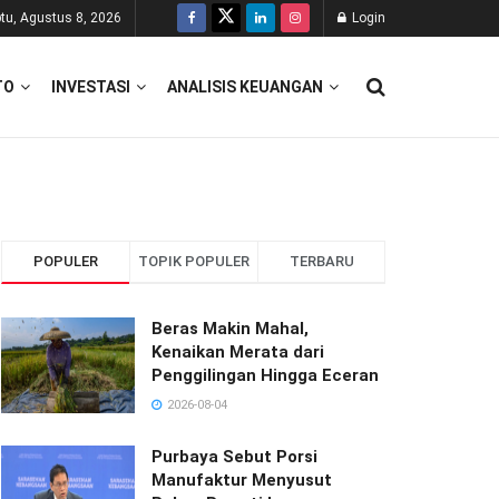
tu, Agustus 8, 2026
Login
TO
INVESTASI
ANALISIS KEUANGAN
POPULER
TOPIK POPULER
TERBARU
Beras Makin Mahal,
Kenaikan Merata dari
Penggilingan Hingga Eceran
2026-08-04
Purbaya Sebut Porsi
Manufaktur Menyusut