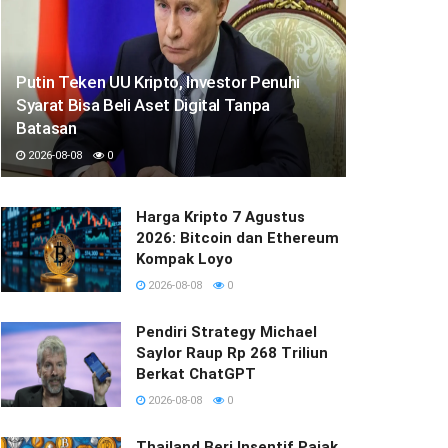
Putin Teken UU Kripto, Investor Penuhi
Syarat Bisa Beli Aset Digital Tanpa
Batasan
2026-08-08
0
Harga Kripto 7 Agustus
2026: Bitcoin dan Ethereum
Kompak Loyo
2026-08-08
0
Pendiri Strategy Michael
Saylor Raup Rp 268 Triliun
Berkat ChatGPT
2026-08-08
0
Thailand Beri Insentif Pajak