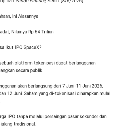
tip dari
Yahoo Finance
, Senin, (8/6/2026):
aan, Ini Alasannya
at, Nilainya Rp 64 Triliun
sa Ikut IPO SpaceX?
 sebuah platform tokenisasi dapat berlangganan
angkan secara publik.
gganan akan berlangsung dari 7 Juni-11 Juni 2026,
dan 12 Juni. Saham yang di-tokenisasi diharapkan mulai
.
ga IPO tanpa melalui persaingan pasar sekunder dan
alang tradisional.