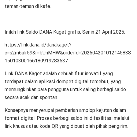
teman-teman di kafe.
Inilah link Saldo DANA Kaget gratis, Senin 21 April 2025:
https://link.dana.id/danakaget?
c=s2m6ulr59&r=bUnMHW&orderId=202504201012145838
15010300166180919283537
Link DANA Kaget adalah sebuah fitur inovatif yang
terdapat dalam aplikasi dompet digital tersebut, yang
memungkinkan para pengguna untuk saling berbagi saldo
secara acak dan spontan.
Konsepnya menyerupai pemberian amplop kejutan dalam
format digital. Proses berbagi saldo ini difasilitasi melalui
link khusus atau kode QR yang dibuat oleh pihak pengirim.