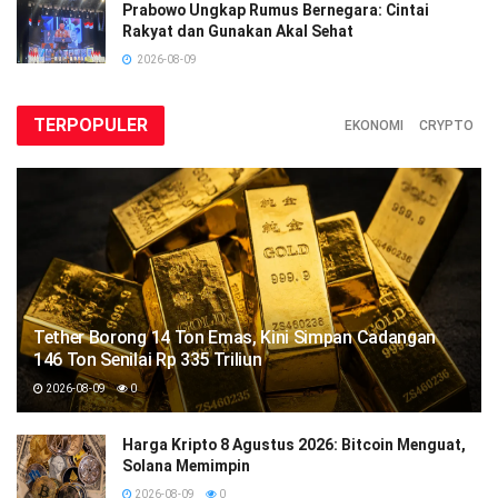
Prabowo Ungkap Rumus Bernegara: Cintai
Rakyat dan Gunakan Akal Sehat
2026-08-09
TERPOPULER
EKONOMI
CRYPTO
Tether Borong 14 Ton Emas, Kini Simpan Cadangan
146 Ton Senilai Rp 335 Triliun
2026-08-09
0
Harga Kripto 8 Agustus 2026: Bitcoin Menguat,
Solana Memimpin
2026-08-09
0