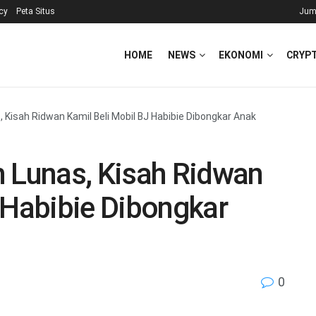
icy
Peta Situs
Jum
HOME
NEWS
EKONOMI
CRYP
, Kisah Ridwan Kamil Beli Mobil BJ Habibie Dibongkar Anak
m Lunas, Kisah Ridwan
 Habibie Dibongkar
0