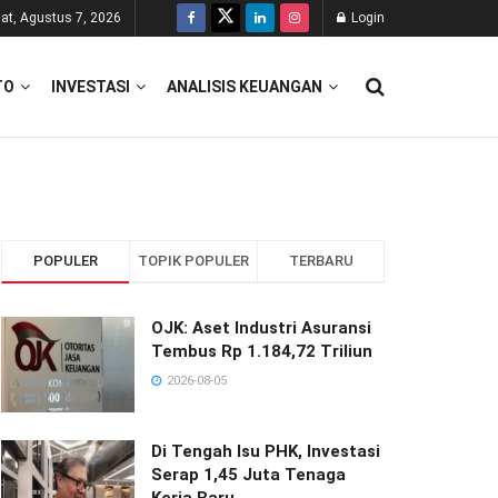
at, Agustus 7, 2026
Login
TO
INVESTASI
ANALISIS KEUANGAN
POPULER
TOPIK POPULER
TERBARU
OJK: Aset Industri Asuransi
Tembus Rp 1.184,72 Triliun
2026-08-05
Di Tengah Isu PHK, Investasi
Serap 1,45 Juta Tenaga
Kerja Baru