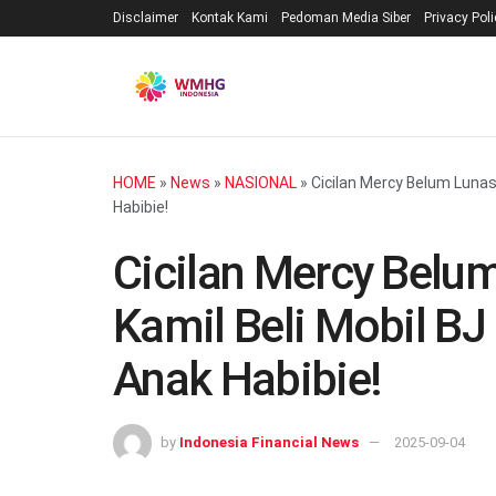
Disclaimer
Kontak Kami
Pedoman Media Siber
Privacy Pol
HOME
»
News
»
NASIONAL
»
Cicilan Mercy Belum Lunas
Habibie!
Cicilan Mercy Belu
Kamil Beli Mobil BJ
Anak Habibie!
by
Indonesia Financial News
2025-09-04