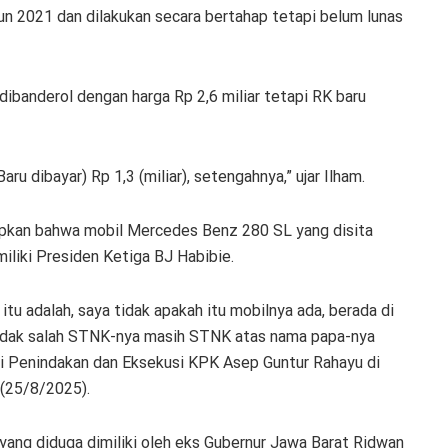
un 2021 dan dilakukan secara bertahap tetapi belum lunas
ibanderol dengan harga Rp 2,6 miliar tetapi RK baru
Baru dibayar) Rp 1,3 (miliar), setengahnya,” ujar Ilham.
pkan bahwa mobil Mercedes Benz 280 SL yang disita
miliki Presiden Ketiga BJ Habibie.
a itu adalah, saya tidak apakah itu mobilnya ada, berada di
u tidak salah STNK-nya masih STNK atas nama papa-nya
uti Penindakan dan Eksekusi KPK Asep Guntur Rahayu di
 (25/8/2025).
yang diduga dimiliki oleh eks Gubernur Jawa Barat Ridwan