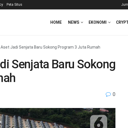
icy
Peta Situs
Jum
HOME
NEWS
EKONOMI
CRYP
i Aset Jadi Senjata Baru Sokong Program 3 Juta Rumah
adi Senjata Baru Sokong
mah
0