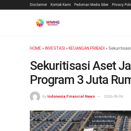
Disclaimer
Kontak Kami
Pedoman Media Siber
Privacy Pol
HOME
»
INVESTASI
»
KEUANGAN PRIBADI
»
Sekuritisas
Sekuritisasi Aset J
Program 3 Juta Ru
by
Indonesia Financial News
2026-06-04