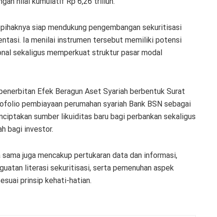
an nilai kumulatif Rp 6,26 triliun.
pihaknya siap mendukung pengembangan sekuritisasi
entasi. Ia menilai instrumen tersebut memiliki potensi
nal sekaligus memperkuat struktur pasar modal
i penerbitan Efek Beragun Aset Syariah berbentuk Surat
ofolio pembiayaan perumahan syariah Bank BSN sebagai
ciptakan sumber likuiditas baru bagi perbankan sekaligus
h bagi investor.
a sama juga mencakup pertukaran data dan informasi,
uatan literasi sekuritisasi, serta pemenuhan aspek
esuai prinsip kehati-hatian.