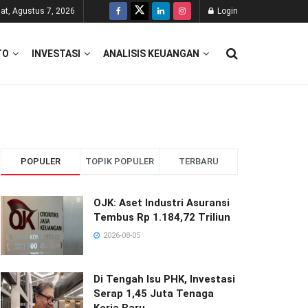
at, Agustus 7, 2026
Login
TO
INVESTASI
ANALISIS KEUANGAN
POPULER
TOPIK POPULER
TERBARU
OJK: Aset Industri Asuransi
Tembus Rp 1.184,72 Triliun
2026-08-05
Di Tengah Isu PHK, Investasi
Serap 1,45 Juta Tenaga
Kerja Baru