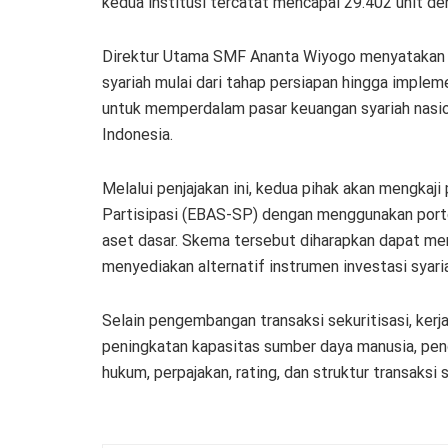
kedua institusi tercatat mencapai 29.402 unit deng
Direktur Utama SMF Ananta Wiyogo menyatakan 
syariah mulai dari tahap persiapan hingga implem
untuk memperdalam pasar keuangan syariah nasio
Indonesia.
Melalui penjajakan ini, kedua pihak akan mengkaj
Partisipasi (EBAS-SP) dengan menggunakan port
aset dasar. Skema tersebut diharapkan dapat men
menyediakan alternatif instrumen investasi syaria
Selain pengembangan transaksi sekuritisasi, kerj
peningkatan kapasitas sumber daya manusia, peng
hukum, perpajakan, rating, dan struktur transaksi s