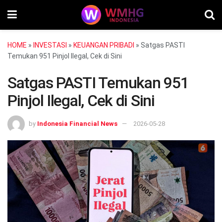
HOME
»
INVESTASI
»
KEUANGAN PRIBADI
»
Satgas PASTI
Temukan 951 Pinjol Ilegal, Cek di Sini
Satgas PASTI Temukan 951
Pinjol Ilegal, Cek di Sini
by
Indonesia Financial News
2026-05-28