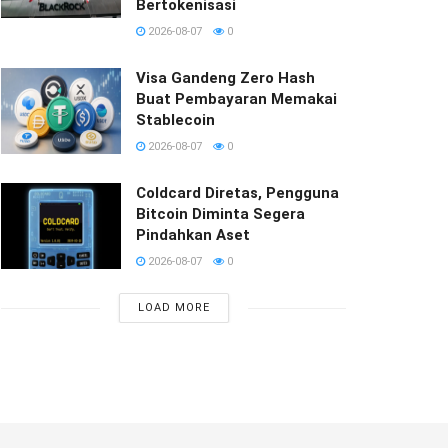
Bertokenisasi
2026-08-07
0
Visa Gandeng Zero Hash
Buat Pembayaran Memakai
Stablecoin
2026-08-07
0
Coldcard Diretas, Pengguna
Bitcoin Diminta Segera
Pindahkan Aset
2026-08-07
0
LOAD MORE