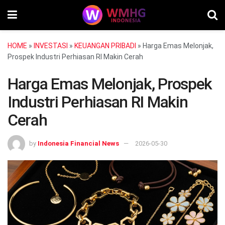
HOME
»
INVESTASI
»
KEUANGAN PRIBADI
»
Harga Emas Melonjak,
Prospek Industri Perhiasan RI Makin Cerah
Harga Emas Melonjak, Prospek
Industri Perhiasan RI Makin
Cerah
by
Indonesia Financial News
2026-05-30