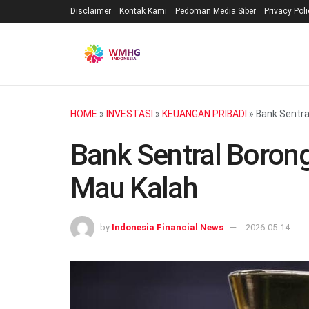
Disclaimer
Kontak Kami
Pedoman Media Siber
Privacy Pol
HOME
»
INVESTASI
»
KEUANGAN PRIBADI
»
Bank Sentra
Bank Sentral Boron
Mau Kalah
by
Indonesia Financial News
2026-05-14