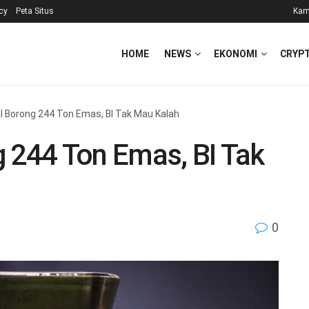
icy
Peta Situs
Kam
HOME
NEWS
EKONOMI
CRYP
l Borong 244 Ton Emas, BI Tak Mau Kalah
g 244 Ton Emas, BI Tak
0