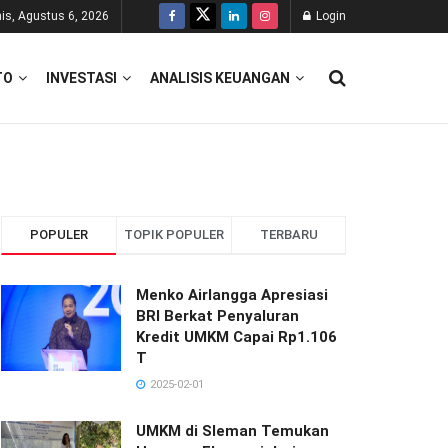
is, Agustus 6, 2026
Login
TO
INVESTASI
ANALISIS KEUANGAN
POPULER
TOPIK POPULER
TERBARU
Menko Airlangga Apresiasi
BRI Berkat Penyaluran
Kredit UMKM Capai Rp1.106
T
2025-02-01
UMKM di Sleman Temukan