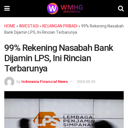
HOME
»
INVESTASI
»
KEUANGAN PRIBADI
»
99% Rekening Nasabah
Bank Dijamin LPS, Ini Rincian Terbarunya
99% Rekening Nasabah Bank
Dijamin LPS, Ini Rincian
Terbarunya
by
Indonesia Financial News
2026-05-30