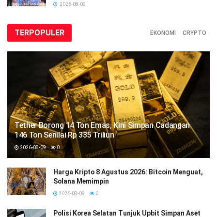
2026-08-09
TERPOPULER
EKONOMI
CRYPTO
Tether Borong 14 Ton Emas, Kini Simpan Cadangan
146 Ton Senilai Rp 335 Triliun
2026-08-09
0
Harga Kripto 8 Agustus 2026: Bitcoin Menguat,
Solana Memimpin
2026-08-09
0
Polisi Korea Selatan Tunjuk Upbit Simpan Aset