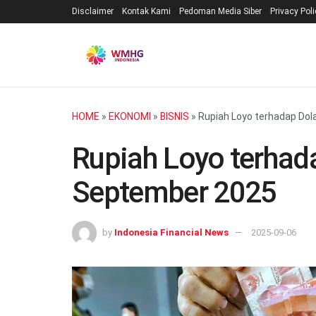
Disclaimer
Kontak Kami
Pedoman Media Siber
Privacy Pol
HOME
»
EKONOMI
»
BISNIS
»
Rupiah Loyo terhadap Dola
Rupiah Loyo terhada
September 2025
by
Indonesia Financial News
2025-09-06