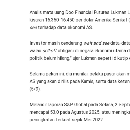
Analis mata uang Doo Financial Futures Lukman Le
kisaran 16.350-16.450 per dolar Amerika Serikat (
see
terhadap data ekonomi AS.
Investor masih cenderung
wait and see
data-data
walau
sell-off
obligasi di negara ekonomi utama 
politik belum hilang,” ujar Lukman seperti dikutip 
Selama pekan ini, dia menilai, pelaku pasar akan
AS yang akan dirilis pada Kamis, serta data ket
(5/9).
Melansir laporan S&P Global pada Selasa, 2 Sep
mencapai 53,0 pada Agustus 2025, atau meningka
peningkatan terkuat sejak Mei 2022.