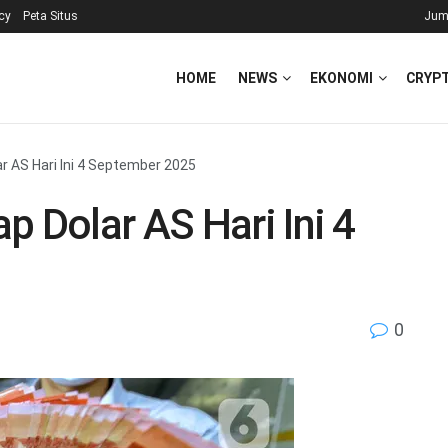
icy
Peta Situs
Jum
HOME
NEWS
EKONOMI
CRYP
r AS Hari Ini 4 September 2025
p Dolar AS Hari Ini 4
0