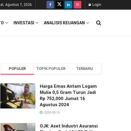
at, Agustus 7, 2026
Login
TO
INVESTASI
ANALISIS KEUANGAN
POPULER
TOPIK POPULER
TERBARU
Harga Emas Antam Logam
Mulia 0,5 Gram Turun Jadi
Rp 752,000 Jumat 16
Agustus 2024
2024-08-16
OJK: Aset Industri Asuransi