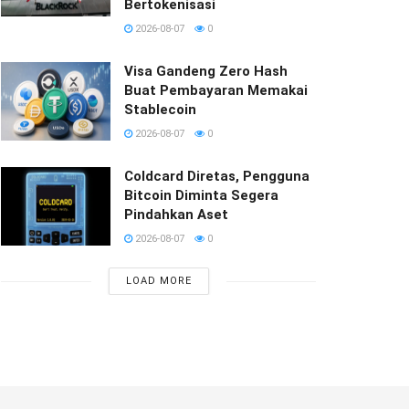
Bertokenisasi
2026-08-07
0
Visa Gandeng Zero Hash
Buat Pembayaran Memakai
Stablecoin
2026-08-07
0
Coldcard Diretas, Pengguna
Bitcoin Diminta Segera
Pindahkan Aset
2026-08-07
0
LOAD MORE