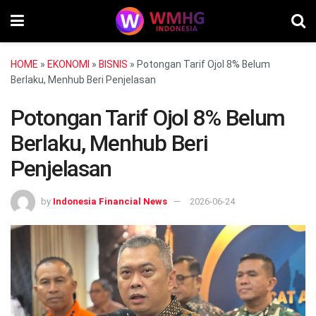
HOME
»
EKONOMI
»
BISNIS
»
Potongan Tarif Ojol 8% Belum
Berlaku, Menhub Beri Penjelasan
Potongan Tarif Ojol 8% Belum
Berlaku, Menhub Beri
Penjelasan
by
Indonesia Financial News
2026-06-24