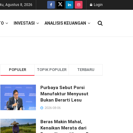
tu, Agustus 8, 2026
Login
TO
INVESTASI
ANALISIS KEUANGAN
POPULER
TOPIK POPULER
TERBARU
Purbaya Sebut Porsi
Manufaktur Menyusut
Bukan Berarti Lesu
2026-08-06
Beras Makin Mahal,
Kenaikan Merata dari