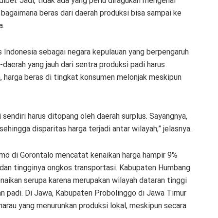
ibel. Jadi, tidak ada yang perlu diragukan mengenai
 bagaimana beras dari daerah produksi bisa sampai ke
a.
fis Indonesia sebagai negara kepulauan yang berpengaruh
-daerah yang jauh dari sentra produksi padi harus
a, harga beras di tingkat konsumen melonjak meskipun
 sendiri harus ditopang oleh daerah surplus. Sayangnya,
sehingga disparitas harga terjadi antar wilayah,” jelasnya.
emo di Gorontalo mencatat kenaikan harga hampir 9%
 dan tingginya ongkos transportasi. Kabupaten Humbang
naikan serupa karena merupakan wilayah dataran tinggi
kan padi. Di Jawa, Kabupaten Probolinggo di Jawa Timur
marau yang menurunkan produksi lokal, meskipun secara