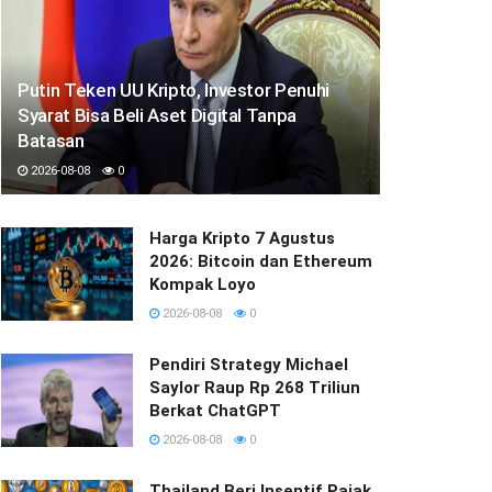
Putin Teken UU Kripto, Investor Penuhi
Syarat Bisa Beli Aset Digital Tanpa
Batasan
2026-08-08
0
Harga Kripto 7 Agustus
2026: Bitcoin dan Ethereum
Kompak Loyo
2026-08-08
0
Pendiri Strategy Michael
Saylor Raup Rp 268 Triliun
Berkat ChatGPT
2026-08-08
0
Thailand Beri Insentif Pajak