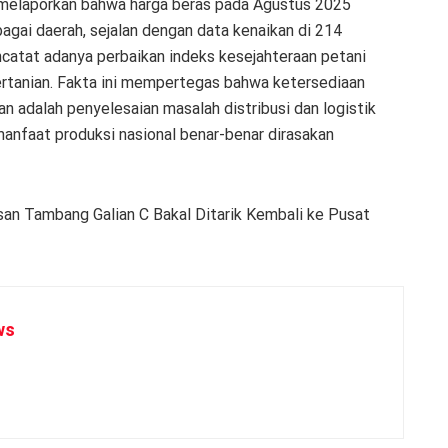
 melaporkan bahwa harga beras pada Agustus 2025
gai daerah, sejalan dengan data kenaikan di 214
ncatat adanya perbaikan indeks kesejahteraan petani
ertanian. Fakta ini mempertegas bahwa ketersediaan
n adalah penyelesaian masalah distribusi dan logistik
manfaat produksi nasional benar-benar dirasakan
an Tambang Galian C Bakal Ditarik Kembali ke Pusat
ws