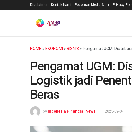
Disclaimer
Kontak Kami
Pedoman Media Siber
Privacy Pol
HOME
»
EKONOMI
»
BISNIS
»
Pengamat UGM: Distribusi 
Pengamat UGM: Dist
Logistik jadi Penent
Beras
by
Indonesia Financial News
2025-09-04