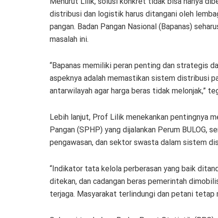
Menurut Lilik, solusi konkret tidak bisa hanya d
distribusi dan logistik harus ditangani oleh le
pangan. Badan Pangan Nasional (Bapanas) seharu
masalah ini.
“Bapanas memiliki peran penting dan strategis da
aspeknya adalah memastikan sistem distribusi p
antarwilayah agar harga beras tidak melonjak,” teg
Lebih lanjut, Prof Lilik menekankan pentingnya 
Pangan (SPHP) yang dijalankan Perum BULOG, ser
pengawasan, dan sektor swasta dalam sistem dist
“Indikator tata kelola perberasan yang baik ditan
ditekan, dan cadangan beras pemerintah dimobilis
terjaga. Masyarakat terlindungi dan petani teta