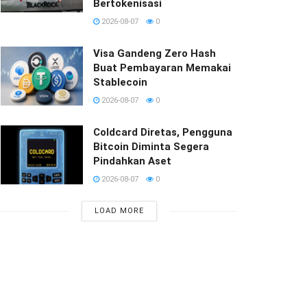
Bertokenisasi
2026-08-07
0
Visa Gandeng Zero Hash
Buat Pembayaran Memakai
Stablecoin
2026-08-07
0
Coldcard Diretas, Pengguna
Bitcoin Diminta Segera
Pindahkan Aset
2026-08-07
0
LOAD MORE