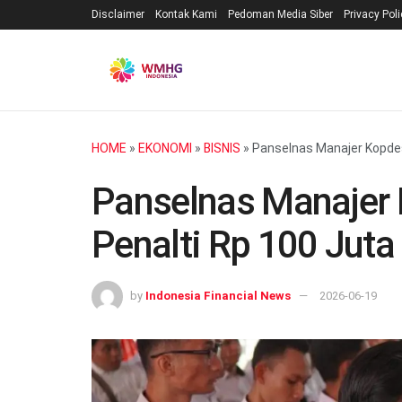
Disclaimer
Kontak Kami
Pedoman Media Siber
Privacy Pol
HOME
»
EKONOMI
»
BISNIS
»
Panselnas Manajer Kopdes
Panselnas Manajer 
Penalti Rp 100 Juta
by
Indonesia Financial News
2026-06-19