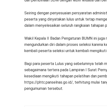
dan pembinaan SDM dengan lebih leluasa dan ber
Seiring dengan penyesuaian persyaratan administr
peserta yang dinyatakan lulus untuk tetap meng
dalam menyelesaikan seluruh rangkaian tahapan p
Wakil Kepala II Badan Pengaturan BUMN ini juga
mengundurkan diri dalam proses seleksi karena k
kembali peserta seleksi untuk kembali mengikuti 
Bagi para peserta Lulus yang sebelumnya telah m
sebagaimana tertera pada Lampiran I Surat Pern
kesediaan mengikuti tahapan pelatihan dan pemb
https://phtc.panselnas.go.id/, terhitung mulai ta
pengumuman tersebut.