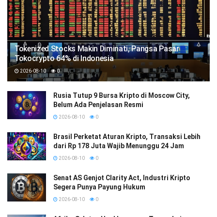
Tokenized Stocks Makin Diminati, Pangsa Pasar
Tokocrypto 64% di Indonesia
2026-08-10
0
Rusia Tutup 9 Bursa Kripto di Moscow City,
Belum Ada Penjelasan Resmi
2026-08-10
0
Brasil Perketat Aturan Kripto, Transaksi Lebih
dari Rp 178 Juta Wajib Menunggu 24 Jam
2026-08-10
0
Senat AS Genjot Clarity Act, Industri Kripto
Segera Punya Payung Hukum
2026-08-10
0