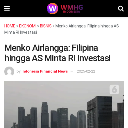
HOME
»
EKONOMI
»
BISNIS
»
Menko Airlangga: Filipina hingga AS
Minta RI Investasi
Menko Airlangga: Filipina
hingga AS Minta RI Investasi
by
Indonesia Financial News
2025-02-22