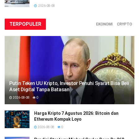
2026-08-08
TERPOPULER
EKONOMI
CRYPTO
Putin Teken UU Kripto, Investor Penuhi Syarat Bisa Beli
Aset Digital Tanpa Batasan
2026-08-08
0
Harga Kripto 7 Agustus 2026: Bitcoin dan
Ethereum Kompak Loyo
2026-08-08
0