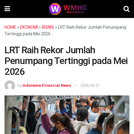
HOME
»
EKONOMI
»
BISNIS
»
LRT Raih Rekor Jumlah Penumpang
Tertinggi pada Mei 2026
LRT Raih Rekor Jumlah
Penumpang Tertinggi pada Mei
2026
by
Indonesia Financial News
2026-05-31