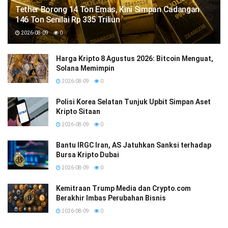
Tether Borong 14 Ton Emas, Kini Simpan Cadangan
146 Ton Senilai Rp 335 Triliun
2026-08-09
0
Harga Kripto 8 Agustus 2026: Bitcoin Menguat,
Solana Memimpin
2026-08-09
0
Polisi Korea Selatan Tunjuk Upbit Simpan Aset
Kripto Sitaan
2026-08-09
0
Bantu IRGC Iran, AS Jatuhkan Sanksi terhadap
Bursa Kripto Dubai
2026-08-09
0
Kemitraan Trump Media dan Crypto.com
Berakhir Imbas Perubahan Bisnis
2026-08-09
0