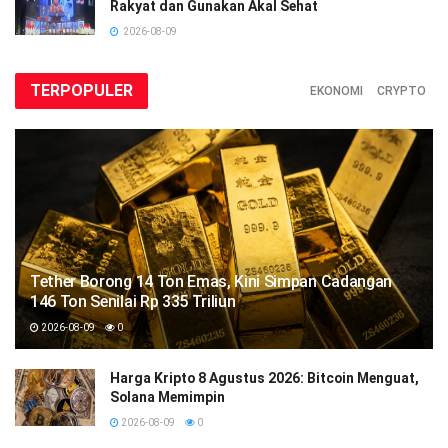
Rakyat dan Gunakan Akal Sehat
2026-08-09
TERPOPULER
EKONOMI
CRYPTO
Tether Borong 14 Ton Emas, Kini Simpan Cadangan
146 Ton Senilai Rp 335 Triliun
2026-08-09
0
Harga Kripto 8 Agustus 2026: Bitcoin Menguat,
Solana Memimpin
2026-08-09
0