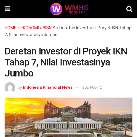
HOME
»
EKONOMI
»
BISNIS
»
Deretan Investor di Proyek IKN Tahap
7, Nilai Investasinya Jumbo
Deretan Investor di Proyek IKN
Tahap 7, Nilai Investasinya
Jumbo
by
Indonesia Financial News
2024-08-12