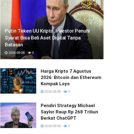
Putin Teken UU Kripto, Investor Penuhi
Syarat Bisa Beli Aset Digital Tanpa
Batasan
2026-08-08
0
Harga Kripto 7 Agustus
2026: Bitcoin dan Ethereum
Kompak Loyo
2026-08-08
0
Pendiri Strategy Michael
Saylor Raup Rp 268 Triliun
Berkat ChatGPT
2026-08-08
0