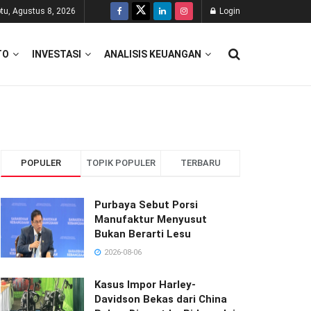
tu, Agustus 8, 2026
Login
TO
INVESTASI
ANALISIS KEUANGAN
POPULER
TOPIK POPULER
TERBARU
Purbaya Sebut Porsi
Manufaktur Menyusut
Bukan Berarti Lesu
2026-08-06
Kasus Impor Harley-
Davidson Bekas dari China