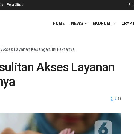
icy
Peta Situs
Sab
HOME
NEWS
EKONOMI
CRYP
n Akses Layanan Keuangan, Ini Faktanya
sulitan Akses Layanan
nya
0