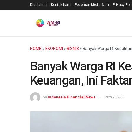
Disclaimer
Kontak Kami
Pedoman Media Siber
Privacy Pol
HOME
»
EKONOMI
»
BISNIS
»
Banyak Warga RI Kesulita
Banyak Warga RI Ke
Keuangan, Ini Fakta
by
Indonesia Financial News
2026-06-23