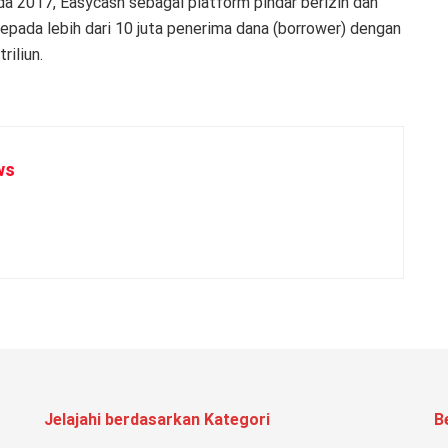
ada 2017, Easycash sebagai platform pindar berizin dan
epada lebih dari 10 juta penerima dana (borrower) dengan
riliun.
ws
Jelajahi berdasarkan Kategori
B