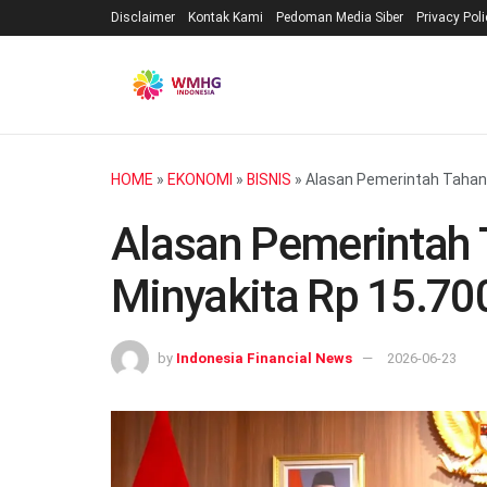
Disclaimer
Kontak Kami
Pedoman Media Siber
Privacy Pol
HOME
»
EKONOMI
»
BISNIS
»
Alasan Pemerintah Tahan 
Alasan Pemerintah 
Minyakita Rp 15.700
by
Indonesia Financial News
2026-06-23