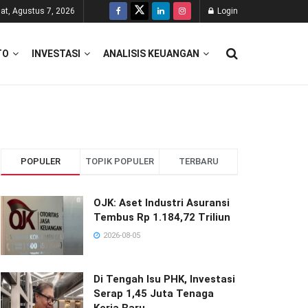
at, Agustus 7, 2026
Login
TO
INVESTASI
ANALISIS KEUANGAN
POPULER
TOPIK POPULER
TERBARU
OJK: Aset Industri Asuransi
Tembus Rp 1.184,72 Triliun
2026-08-05
Di Tengah Isu PHK, Investasi
Serap 1,45 Juta Tenaga
Kerja Baru