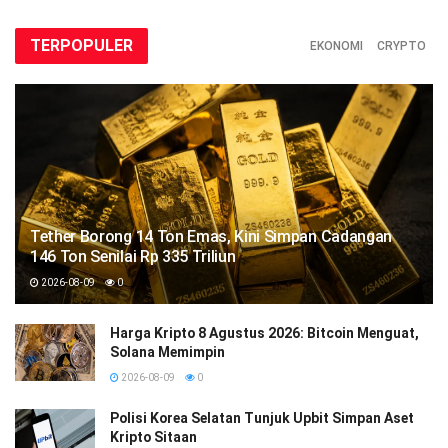
TERPOPULER
EKONOMI
CRYPTO
Tether Borong 14 Ton Emas, Kini Simpan Cadangan
146 Ton Senilai Rp 335 Triliun
2026-08-09
0
Harga Kripto 8 Agustus 2026: Bitcoin Menguat,
Solana Memimpin
2026-08-09
0
Polisi Korea Selatan Tunjuk Upbit Simpan Aset
Kripto Sitaan