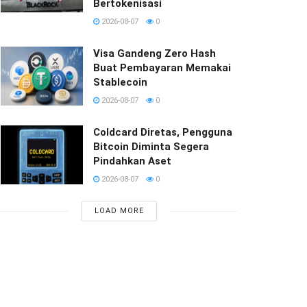
Bertokenisasi
2026-08-07
0
Visa Gandeng Zero Hash
Buat Pembayaran Memakai
Stablecoin
2026-08-07
0
Coldcard Diretas, Pengguna
Bitcoin Diminta Segera
Pindahkan Aset
2026-08-07
0
LOAD MORE