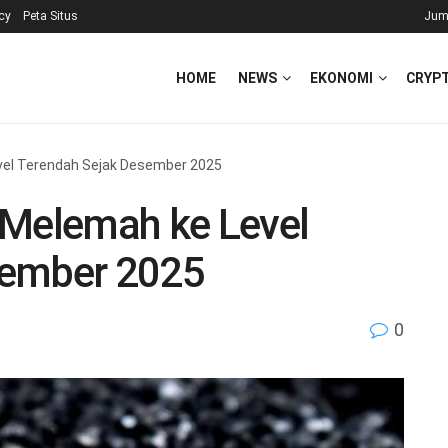
icy
Peta Situs
Jum
HOME
NEWS
EKONOMI
CRYP
vel Terendah Sejak Desember 2025
 Melemah ke Level
sember 2025
0