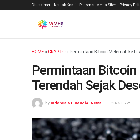
Disclaimer
Kontak Kami
Pedoman Media Siber
Privacy Pol
HOME
»
CRYPTO
»
Permintaan Bitcoin Melemah ke Le
Permintaan Bitcoin
Terendah Sejak De
by
Indonesia Financial News
2026-05-29