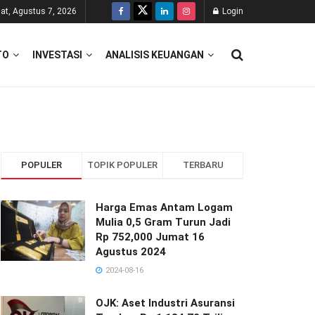
at, Agustus 7, 2026
Login
TO
INVESTASI
ANALISIS KEUANGAN
POPULER
TOPIK POPULER
TERBARU
Harga Emas Antam Logam
Mulia 0,5 Gram Turun Jadi
Rp 752,000 Jumat 16
Agustus 2024
2024-08-16
OJK: Aset Industri Asuransi