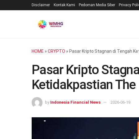
Disclaimer
Kontak Kami
Pedoman Media Siber
Privacy Pol
HOME
»
CRYPTO
»
Pasar Kripto Stagnan di Tengah Ke
Pasar Kripto Stagn
Ketidakpastian The
by
Indonesia Financial News
2026-06-19