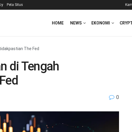
icy
Peta Situs
Kam
HOME
NEWS
EKONOMI
CRYP
tidakpastian The Fed
an di Tengah
 Fed
0