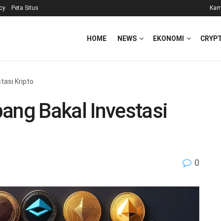
icy
Peta Situs
Kam
HOME
NEWS
EKONOMI
CRYP
tasi Kripto
ang Bakal Investasi
0