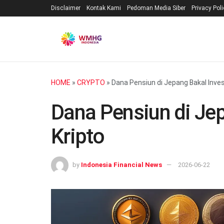
Disclaimer
Kontak Kami
Pedoman Media Siber
Privacy Pol
HOME
»
CRYPTO
»
Dana Pensiun di Jepang Bakal Inves
Dana Pensiun di Jep
Kripto
by
Indonesia Financial News
2026-06-22