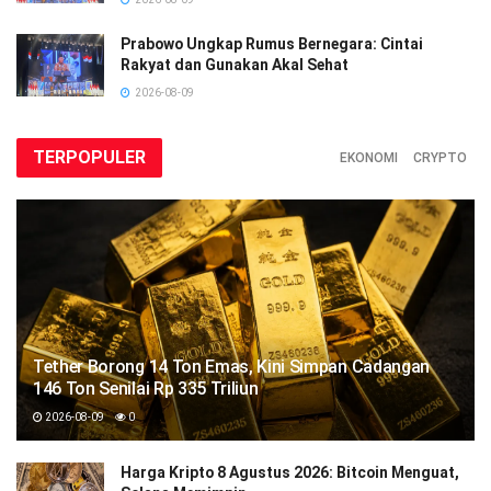
Prabowo Ungkap Rumus Bernegara: Cintai
Rakyat dan Gunakan Akal Sehat
2026-08-09
TERPOPULER
EKONOMI
CRYPTO
Tether Borong 14 Ton Emas, Kini Simpan Cadangan
146 Ton Senilai Rp 335 Triliun
2026-08-09
0
Harga Kripto 8 Agustus 2026: Bitcoin Menguat,