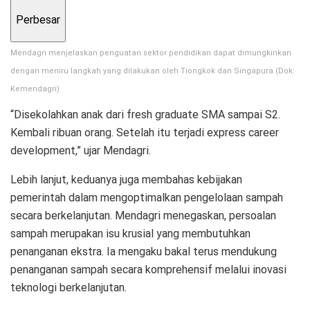
Perbesar
Mendagri menjelaskan penguatan sektor pendidikan dapat dimungkinkan
dengan meniru langkah yang dilakukan oleh Tiongkok dan Singapura (Dok:
Kemendagri)
“Disekolahkan anak dari fresh graduate SMA sampai S2.
Kembali ribuan orang. Setelah itu terjadi express career
development,” ujar Mendagri.
Lebih lanjut, keduanya juga membahas kebijakan
pemerintah dalam mengoptimalkan pengelolaan sampah
secara berkelanjutan. Mendagri menegaskan, persoalan
sampah merupakan isu krusial yang membutuhkan
penanganan ekstra. Ia mengaku bakal terus mendukung
penanganan sampah secara komprehensif melalui inovasi
teknologi berkelanjutan.