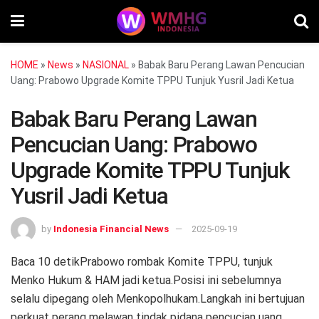
HOME
»
News
»
NASIONAL
»
Babak Baru Perang Lawan Pencucian
Uang: Prabowo Upgrade Komite TPPU Tunjuk Yusril Jadi Ketua
Babak Baru Perang Lawan
Pencucian Uang: Prabowo
Upgrade Komite TPPU Tunjuk
Yusril Jadi Ketua
by
Indonesia Financial News
2025-09-19
Baca 10 detikPrabowo rombak Komite TPPU, tunjuk
Menko Hukum & HAM jadi ketua.Posisi ini sebelumnya
selalu dipegang oleh Menkopolhukam.Langkah ini bertujuan
perkuat perang melawan tindak pidana pencucian uang.