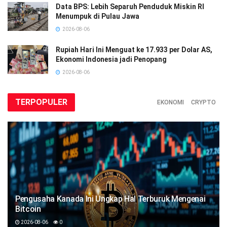
Data BPS: Lebih Separuh Penduduk Miskin RI
Menumpuk di Pulau Jawa
2026-08-06
Rupiah Hari Ini Menguat ke 17.933 per Dolar AS,
Ekonomi Indonesia jadi Penopang
2026-08-06
TERPOPULER
EKONOMI
CRYPTO
Pengusaha Kanada Ini Ungkap Hal Terburuk Mengenai
Bitcoin
2026-08-06
0