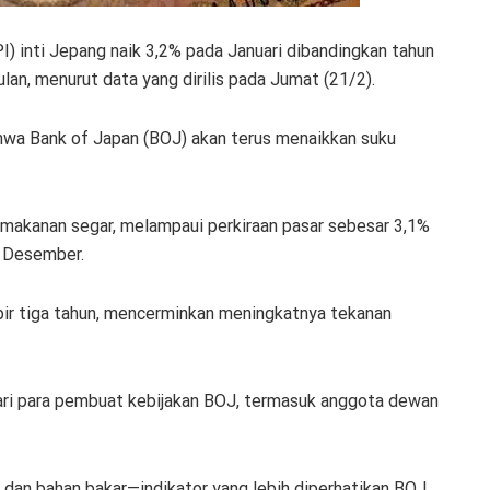
) inti Jepang naik 3,2% pada Januari dibandingkan tahun
lan, menurut data yang dirilis pada Jumat (21/2).
hwa Bank of Japan (BOJ) akan terus menaikkan suku
 makanan segar, melampaui perkiraan pasar sebesar 3,1%
a Desember.
pir tiga tahun, mencerminkan meningkatnya tekanan
ari para pembuat kebijakan BOJ, termasuk anggota dewan
dan bahan bakar—indikator yang lebih diperhatikan BOJ