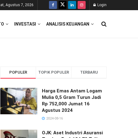
at, Agustus 7, 2026
Login
TO
INVESTASI
ANALISIS KEUANGAN
POPULER
TOPIK POPULER
TERBARU
Harga Emas Antam Logam
Mulia 0,5 Gram Turun Jadi
Rp 752,000 Jumat 16
Agustus 2024
2024-08-16
OJK: Aset Industri Asuransi