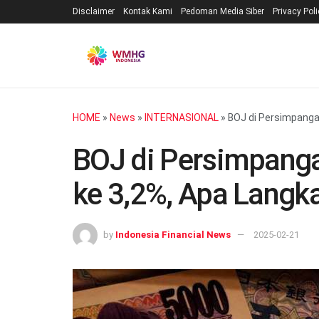
Disclaimer
Kontak Kami
Pedoman Media Siber
Privacy Pol
HOME
»
News
»
INTERNASIONAL
»
BOJ di Persimpangan
BOJ di Persimpangan
ke 3,2%, Apa Langk
by
Indonesia Financial News
2025-02-21