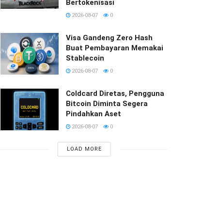
Bertokenisasi
2026-08-07
0
Visa Gandeng Zero Hash
Buat Pembayaran Memakai
Stablecoin
2026-08-07
0
Coldcard Diretas, Pengguna
Bitcoin Diminta Segera
Pindahkan Aset
2026-08-07
0
LOAD MORE