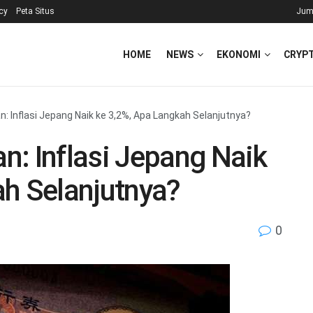
icy
Peta Situs
Jum
HOME
NEWS
EKONOMI
CRYP
: Inflasi Jepang Naik ke 3,2%, Apa Langkah Selanjutnya?
: Inflasi Jepang Naik
ah Selanjutnya?
0