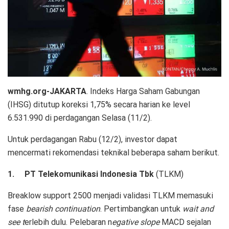
wmhg.org-JAKARTA
. Indeks Harga Saham Gabungan
(IHSG) ditutup koreksi 1,75% secara harian ke level
6.531.990 di perdagangan Selasa (11/2).
Untuk perdagangan Rabu (12/2), investor dapat
mencermati rekomendasi teknikal beberapa saham berikut.
1.
PT Telekomunikasi Indonesia Tbk
(
TLKM
)
Breaklow support 2500 menjadi validasi TLKM memasuki
fase
bearish continuation
. Pertimbangkan untuk
wait and
see t
erlebih dulu. Pelebaran n
egative
slope
MACD sejalan