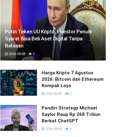
Putin Teken UU Kripto, Investor Penuhi
Syarat Bisa Beli Aset Digital Tanpa
Batasan
2026-08-08
0
Harga Kripto 7 Agustus
2026: Bitcoin dan Ethereum
Kompak Loyo
2026-08-08
0
Pendiri Strategy Michael
Saylor Raup Rp 268 Triliun
Berkat ChatGPT
2026-08-08
0