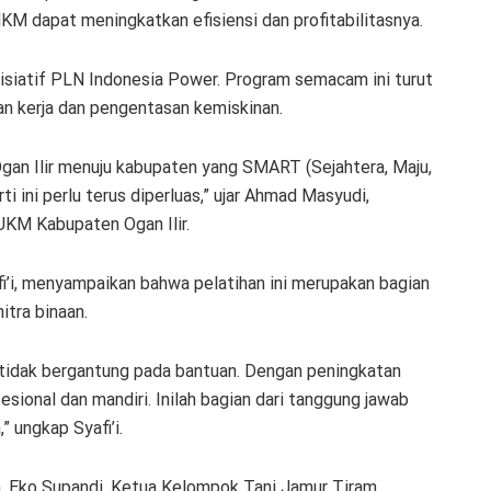
KM dapat meningkatkan efisiensi dan profitabilitasnya.
isiatif PLN Indonesia Power. Program semacam ini turut
n kerja dan pengentasan kemiskinan.
Ogan Ilir menuju kabupaten yang SMART (Sejahtera, Maju,
ti ini perlu terus diperluas,” ujar Ahmad Masyudi,
KM Kabupaten Ogan Ilir.
fi’i, menyampaikan bahwa pelatihan ini merupakan bagian
itra binaan.
 tidak bergantung pada bantuan. Dengan peningkatan
ional dan mandiri. Inilah bagian dari tanggung jawab
 ungkap Syafi’i.
ta. Eko Supandi, Ketua Kelompok Tani Jamur Tiram,