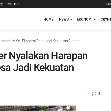
icy
Peta Situs
Sab
HOME
NEWS
EKONOMI
CRYP
arapan UMKM, Ekonomi Desa Jadi Kekuatan Bangsa
er Nyalakan Harapan
a Jadi Kekuatan
0