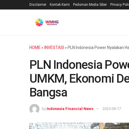
Disclaimer
Kontak Kami
Pedoman Media Siber
Privacy Pol
HOME
»
INVESTASI
»
PLN Indonesia Power Nyalakan H
PLN Indonesia Pow
UMKM, Ekonomi Des
Bangsa
by
Indonesia Financial News
2025-09-17