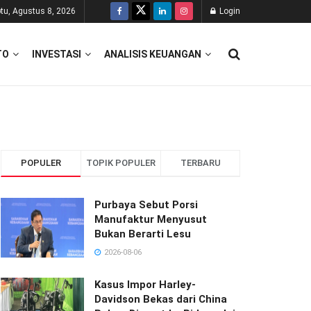
tu, Agustus 8, 2026
Login
TO
INVESTASI
ANALISIS KEUANGAN
POPULER
TOPIK POPULER
TERBARU
Purbaya Sebut Porsi
Manufaktur Menyusut
Bukan Berarti Lesu
2026-08-06
Kasus Impor Harley-
Davidson Bekas dari China