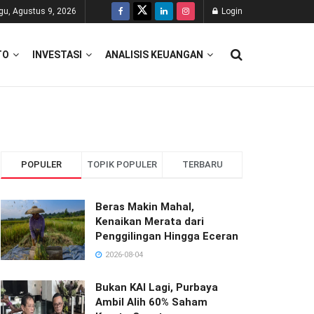
gu, Agustus 9, 2026
Login
TO
INVESTASI
ANALISIS KEUANGAN
POPULER
TOPIK POPULER
TERBARU
Beras Makin Mahal,
Kenaikan Merata dari
Penggilingan Hingga Eceran
2026-08-04
Bukan KAI Lagi, Purbaya
Ambil Alih 60% Saham