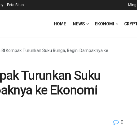
icy
Peta Situs
Ming
HOME
NEWS
EKONOMI
CRYP
 BI Kompak Turunkan Suku Bunga, Begini Dampaknya ke
mpak Turunkan Suku
paknya ke Ekonomi
0