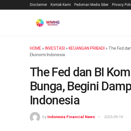
Disclaimer
Kontak Kami
Pedoman Media Siber
Privacy Pol
HOME
»
INVESTASI
»
KEUANGAN PRIBADI
»
The Fed dan
Ekonomi Indonesia
The Fed dan BI Ko
Bunga, Begini Dam
Indonesia
by
Indonesia Financial News
2025-09-19