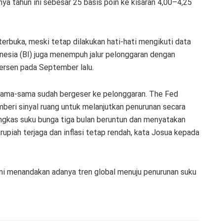
a tahun ini sebesar 25 basis poin ke kisaran 4,00–4,25
erbuka, meski tetap dilakukan hati-hati mengikuti data
onesia (BI) juga menempuh jalur pelonggaran dengan
ersen pada September lalu.
a sama-sama sudah bergeser ke pelonggaran. The Fed
eri sinyal ruang untuk melanjutkan penurunan secara
gkas suku bunga tiga bulan beruntun dan menyatakan
 rupiah terjaga dan inflasi tetap rendah, kata Josua kepada
ini menandakan adanya tren global menuju penurunan suku