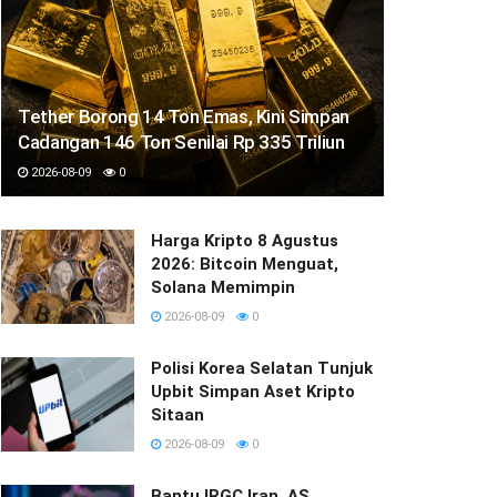
Tether Borong 14 Ton Emas, Kini Simpan
Cadangan 146 Ton Senilai Rp 335 Triliun
2026-08-09
0
Harga Kripto 8 Agustus
2026: Bitcoin Menguat,
Solana Memimpin
2026-08-09
0
Polisi Korea Selatan Tunjuk
Upbit Simpan Aset Kripto
Sitaan
2026-08-09
0
Bantu IRGC Iran, AS