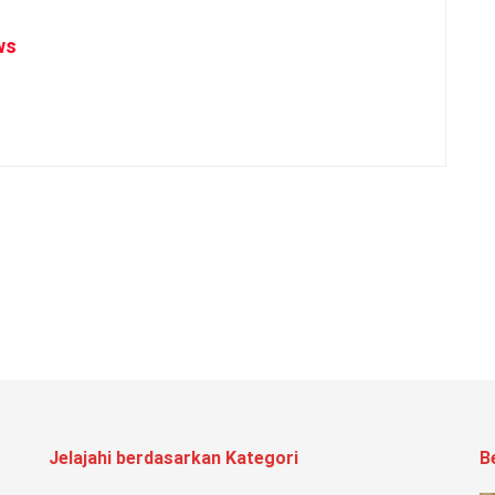
ws
Jelajahi berdasarkan Kategori
B