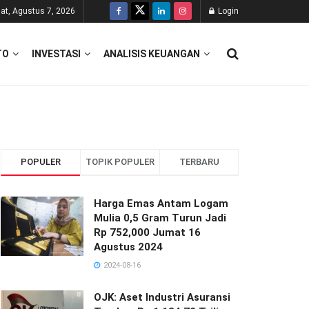
at, Agustus 7, 2026
Login
TO
INVESTASI
ANALISIS KEUANGAN
POPULER
TOPIK POPULER
TERBARU
Harga Emas Antam Logam
Mulia 0,5 Gram Turun Jadi
Rp 752,000 Jumat 16
Agustus 2024
2024-08-16
OJK: Aset Industri Asuransi