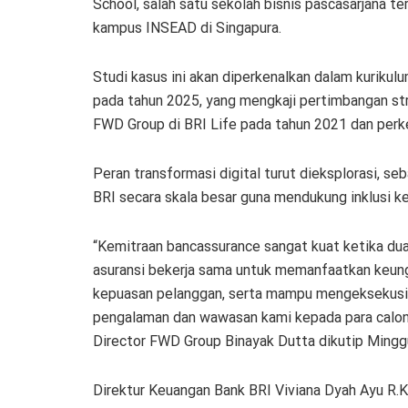
School, salah satu sekolah bisnis pascasarjana te
kampus INSEAD di Singapura.
Studi kasus ini akan diperkenalkan dalam kuriku
pada tahun 2025, yang mengkaji pertimbangan str
FWD Group di BRI Life pada tahun 2021 dan per
Peran transformasi digital turut dieksplorasi, 
BRI secara skala besar guna mendukung inklusi ke
“Kemitraan bancassurance sangat kuat ketika dua
asuransi bekerja sama untuk memanfaatkan keu
kepuasan pelanggan, serta mampu mengeksekusin
pengalaman dan wawasan kami kepada para calon
Director FWD Group Binayak Dutta dikutip Mingg
Direktur Keuangan Bank BRI Viviana Dyah Ayu R.