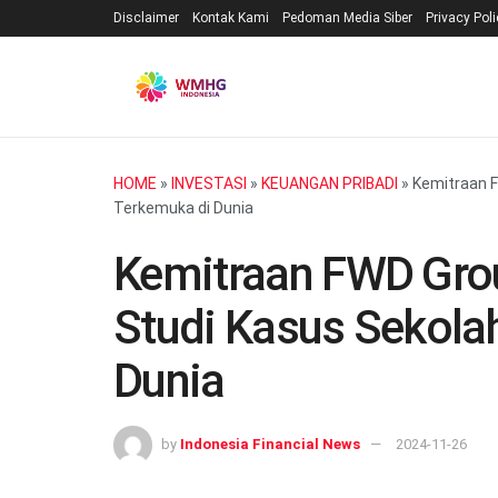
Disclaimer
Kontak Kami
Pedoman Media Siber
Privacy Pol
HOME
»
INVESTASI
»
KEUANGAN PRIBADI
»
Kemitraan F
Terkemuka di Dunia
Kemitraan FWD Grou
Studi Kasus Sekola
Dunia
by
Indonesia Financial News
2024-11-26