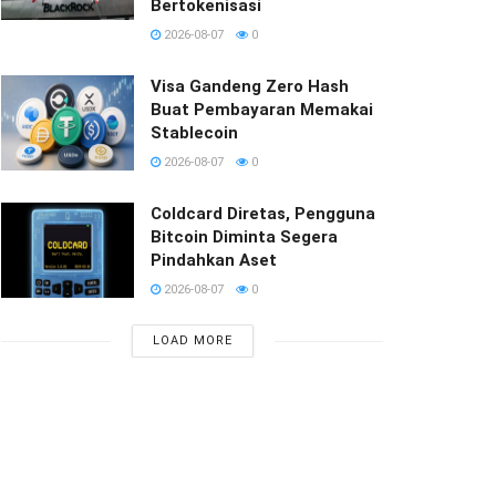
Bertokenisasi
2026-08-07
0
Visa Gandeng Zero Hash
Buat Pembayaran Memakai
Stablecoin
2026-08-07
0
Coldcard Diretas, Pengguna
Bitcoin Diminta Segera
Pindahkan Aset
2026-08-07
0
LOAD MORE