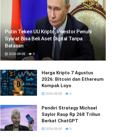
Putin Teken UU Kripto, Investor Penuhi
Syarat Bisa Beli Aset Digital Tanpa
Batasan
2026-08-08
0
Harga Kripto 7 Agustus
2026: Bitcoin dan Ethereum
Kompak Loyo
2026-08-08
0
Pendiri Strategy Michael
Saylor Raup Rp 268 Triliun
Berkat ChatGPT
2026-08-08
0