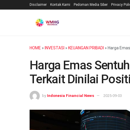
Disclaimer
Kontak Kami
Pedoman Media Siber
Privacy Pol
HOME
»
INVESTASI
»
KEUANGAN PRIBADI
»
Harga Emas 
Harga Emas Sentuh 
Terkait Dinilai Posit
by
Indonesia Financial News
2025-09-03