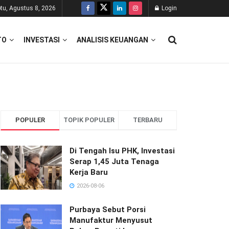
tu, Agustus 8, 2026
Login
TO
INVESTASI
ANALISIS KEUANGAN
POPULER
TOPIK POPULER
TERBARU
Di Tengah Isu PHK, Investasi
Serap 1,45 Juta Tenaga
Kerja Baru
2026-08-06
Purbaya Sebut Porsi
Manufaktur Menyusut