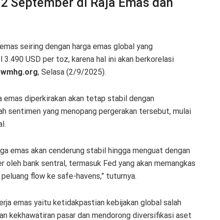
 2 September di Raja Emas dan
 emas seiring dengan harga emas global yang
3.490 USD per toz, karena hal ini akan berkorelasi
.wmhg.org
, Selasa (2/9/2025).
emas diperkirakan akan tetap stabil dengan
ah sentimen yang menopang pergerakan tersebut, mulai
l.
ga emas akan cenderung stabil hingga menguat dengan
r oleh bank sentral, termasuk Fed yang akan memangkas
eluang flow ke safe-havens,” tuturnya.
erja emas yaitu ketidakpastian kebijakan global salah
an kekhawatiran pasar dan mendorong diversifikasi aset