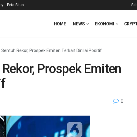
icy
Peta Situs
Sab
HOME
NEWS
EKONOMI
CRYP
Sentuh Rekor, Prospek Emiten Terkait Dinilai Positif
Rekor, Prospek Emiten
if
0