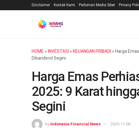
Disclaimer
Kontak Kami
Pedoman Media Siber
Privacy Pol
HOME
»
INVESTASI
»
KEUANGAN PRIBADI
»
Harga Emas 
Dibanderol Segini
Harga Emas Perhias
2025: 9 Karat hingg
Segini
by
Indonesia Financial News
2025-11-08